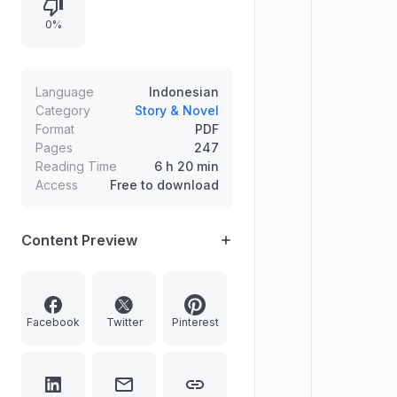
0%
Language
Indonesian
Category
Story & Novel
Format
PDF
Pages
247
Reading Time
6 h 20 min
Access
Free to download
Content Preview
Facebook
Twitter
Pinterest