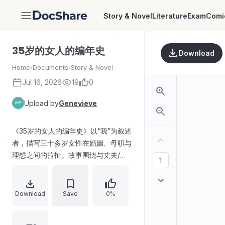
Story & Novel
Literature
Exam
Comi
DocShare
35岁的女人的编年史
Download
Home
›
Documents
›
Story & Novel
Jul 16, 2026
19
0
Upload by
Genevieve
《35岁的女人的编年史》以“我”为叙述
者，描写三十多岁女性在婚姻、母职与
理想之间的拉扯。故事围绕与丈夫/恋
人、孩子、母亲的期待变化，以及过去
亲密关系与周遭人物的变化展开，呈
现“似乎只有我没有前进”的孤独感与自
Download
Save
0%
我反思。