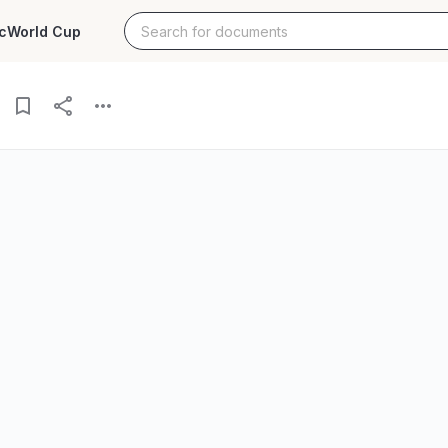
c
World Cup