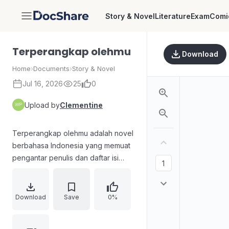
Story & Novel
Literature
Exam
Comi
DocShare
Terperangkap olehmu
Download
Home
›
Documents
›
Story & Novel
Jul 16, 2026
25
0
Upload by
Clementine
Terperangkap olehmu adalah novel
berbahasa Indonesia yang memuat
pengantar penulis dan daftar isi
dengan bab-bab bernomor hingga
bagian ekstra. Buku ini menekankan
apresiasi kepada pihak tata bahasa,
Download
Save
0%
layout, desain sampul, penyumbang
gambar pendukung imajinasi, serta