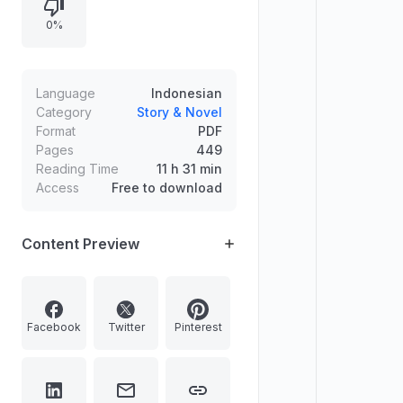
pembaca yang memberi dukungan.
0%
Language
Indonesian
Category
Story & Novel
Format
PDF
Pages
449
Reading Time
11 h 31 min
Access
Free to download
Content Preview
Facebook
Twitter
Pinterest