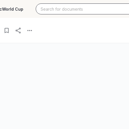
c
World Cup