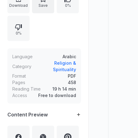
مؤلفًا ومصادر تتعلق بتوثيق الرواية
Download
Save
0%
ومعانيها، كما يضم تأكيدًا على الاجتهاد
وتعظيم أصحاب العلم والخدمة.
0%
Language
Arabic
Religion &
Category
Spirituality
Format
PDF
Pages
458
Reading Time
19 h 14 min
Access
Free to download
Content Preview