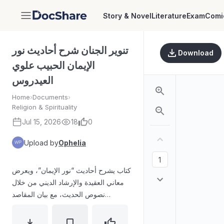
Story & Novel
Literature
Exam
Comi
DocShare
تنوير الجنان شرح أحاديث نور
Download
الإيمان الحبيب علوي
العيدروس
Home
›
Documents
›
Religion & Spirituality
Jul 15, 2026
18
0
Upload by
Ophelia
كتاب يشرح أحاديث “نور الإيمان”، ويعرض
معاني العقيدة والإرشاد الديني من خلال
نصوص الحديث، مع بيان المقاصد
وتوجيهات الفهم والتطبيق. يتضمن مقدمة
وثناءً وحضًا على التدبر والاستفادة، ويورد