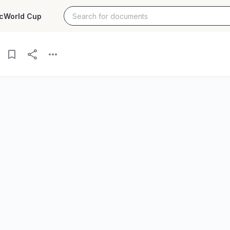
c
World Cup