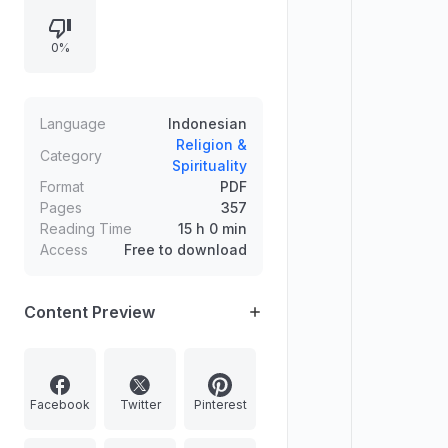
berdoa dalam setiap keadaan serta
peran dzikir dan doa dalam
0%
menghadapi bahaya dan
menentramkan jiwa.
Language
Indonesian
Religion &
Category
Spirituality
Format
PDF
Pages
357
Reading Time
15 h 0 min
Access
Free to download
Content Preview
Facebook
Twitter
Pinterest