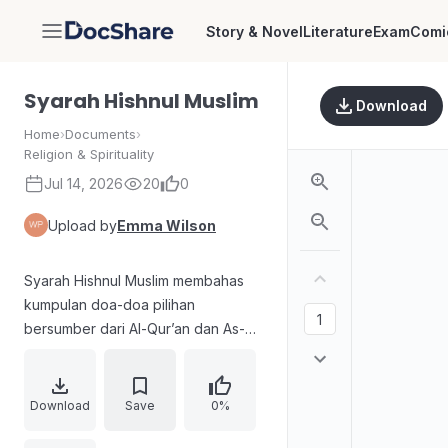
Story & Novel
Literature
Exam
Comi
DocShare
Syarah Hishnul Muslim
Download
Home
›
Documents
›
Religion & Spirituality
Jul 14, 2026
20
0
Upload by
Emma Wilson
Syarah Hishnul Muslim membahas
kumpulan doa-doa pilihan
bersumber dari Al-Qur’an dan As-
Sunnah. Buku memuat pengantar
ajaran tentang keutamaan berdoa
sebagai bentuk komunikasi intim
Download
Save
0%
dengan Allah, termasuk anjuran