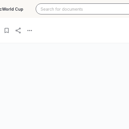
c
World Cup