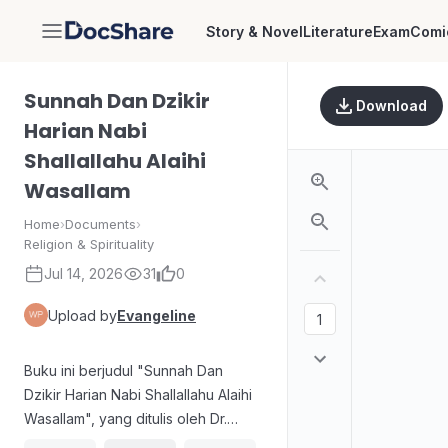
Story & Novel
Literature
Exam
Comi
DocShare
Sunnah Dan Dzikir
Download
Harian Nabi
Shallallahu Alaihi
Wasallam
Home
›
Documents
›
Religion & Spirituality
Jul 14, 2026
31
0
Upload by
Evangeline
Buku ini berjudul "Sunnah Dan
Dzikir Harian Nabi Shallallahu Alaihi
Wasallam", yang ditulis oleh Dr.
Abdullah bin Hamod Al-Forih