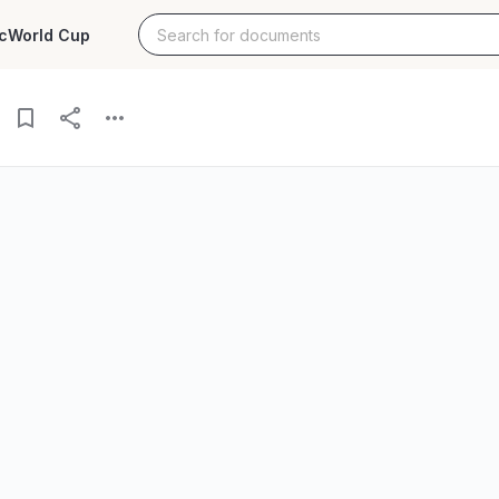
c
World Cup