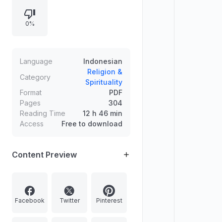
Al-Qur'an serta Nabi dan para
sahabat. Pembahasan disertai dalil
0%
ayat Al-Qur'an dan hadits shahih,
termasuk penekanan keikhlasan,
niat yang baik, serta nilai amal yang
dinilai berdasarkan hati.
Language
Indonesian
Religion &
Category
Spirituality
Format
PDF
Pages
304
Reading Time
12 h 46 min
Access
Free to download
Content Preview
Facebook
Twitter
Pinterest