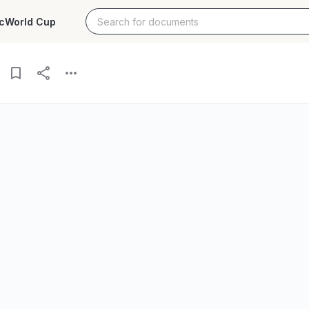
c
World Cup