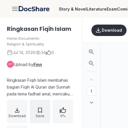
Story & Novel
Literature
Exam
Comi
DocShare
Ringkasan Fiqih Islam
Download
Home
›
Documents
›
Religion & Spirituality
Jul 14, 2026
34
0
Upload by
Finn
Ringkasan Fiqih Islam membahas
bagian Fiqih Al Quran dan Sunnah
pada tema fadhail amal, mencakup
keutamaan iman, ibadah, shalat,
zakat, puasa, haji dan umrah, jihad,
dzikir, doa, muamalah dan
Download
Save
0%
pergaulan, serta fadhail akhlak dan