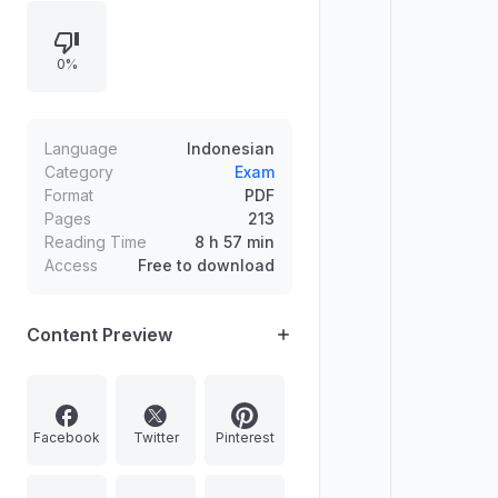
menekankan bahwa melanjutkan
studi ke luar negeri dapat dicapai
0%
dengan kemauan. Memuat
sambutan dari Perhimpunan Pelajar
Indonesia (PPI) dan koordinator
regional sebagai dukungan
Language
Indonesian
informasi serta kesempatan bagi
Category
Exam
Format
PDF
pelajar Indonesia.
Pages
213
Reading Time
8 h 57 min
Access
Free to download
Content Preview
Facebook
Twitter
Pinterest