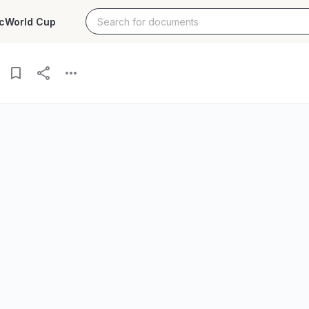
c
World Cup