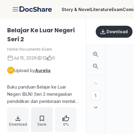
Story & Novel
Literature
Exam
Comi
DocShare
Belajar Ke Luar Negeri
Download
Seri 2
Home
›
Documents
›
Exam
Jul 15, 2026
12
0
Upload by
Aurelia
Buku panduan Belajar ke Luar
Negeri (BLN) Seri 2 menegaskan
pendidikan dan pembinaan mental
sebagai faktor penting kemajuan
sumber daya manusia. Mengulas
tantangan berupa keterbatasan
Download
Save
0%
finansial dan informasi, serta