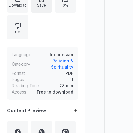
memastikan status apel. Pemilik
Download
Save
0%
kebun akhirnya menghalalkan apel
dengan syarat, yang ternyata
mengarah pada pernikahan. Tsabit
0%
menerima ujian batin antara
kekhawatiran dunia dan akhirat
serta menemukan bahwa istrinya
berpegang pada ketakwaan,
Language
Indonesian
pengetahuan, dan menjauhi yang
Religion &
Category
Spirituality
haram.
Format
PDF
Pages
11
Reading Time
28 min
Access
Free to download
Content Preview