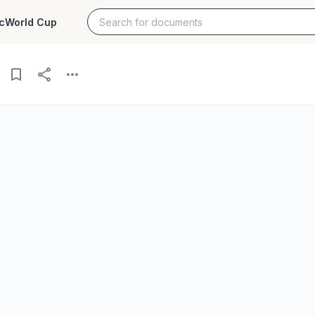
c
World Cup