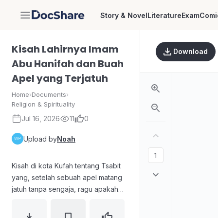
Story & Novel
Literature
Exam
Comi
DocShare
Kisah Lahirnya Imam
Download
Abu Hanifah dan Buah
Apel yang Terjatuh
Home
›
Documents
›
Religion & Spirituality
Jul 16, 2026
11
0
Upload by
Noah
Kisah di kota Kufah tentang Tsabit
yang, setelah sebuah apel matang
jatuh tanpa sengaja, ragu apakah
yang dimakannya halal. Ia
menelusuri pemilik kebun untuk