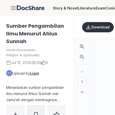
Story & Novel
Literature
Exam
Comi
DocShare
Sumber Pengambilan
Download
Ilmu Menurut Ahlus
Sunnah
Home
›
Documents
›
Religion & Spirituality
Jul 15, 2026
30
0
Upload by
Liam
Menjelaskan sumber pengambilan
ilmu menurut Ahlus-Sunnah wal-
Jama’ah dengan membaginya
menjadi dua: sumber primer dan
utama berupa nukilan yang shahih