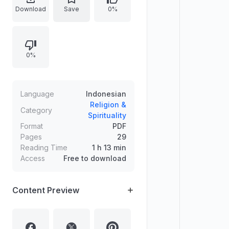
(Al-Qur’an dan Sunnah) serta ijma’
Download
Save
0%
ulama’, dan sumber sekunder
penguat berupa akal yang lurus
serta fithrah yang selamat. Teks
0%
juga menguraikan definisi Al-Qur’an
dan menyertakan dalil ayat.
Language
Indonesian
Religion &
Category
Spirituality
Format
PDF
Pages
29
Reading Time
1 h 13 min
Access
Free to download
Content Preview