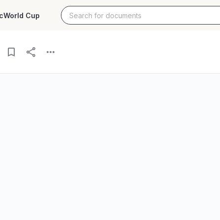
c
World Cup