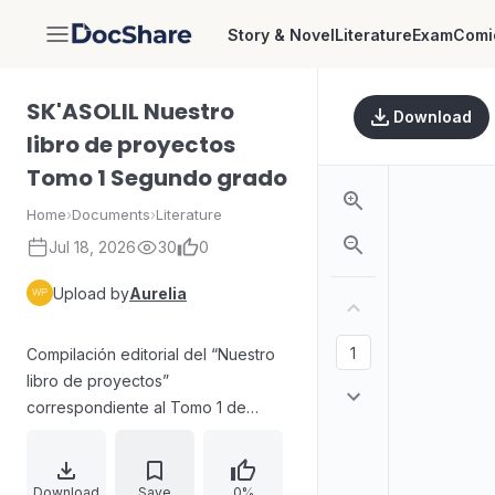
Story & Novel
Literature
Exam
Comi
DocShare
SK'ASOLIL Nuestro
Download
libro de proyectos
Tomo 1 Segundo grado
Home
›
Documents
›
Literature
Jul 18, 2026
30
0
Upload by
Aurelia
Compilación editorial del “Nuestro
libro de proyectos”
correspondiente al Tomo 1 de
Segundo grado, perteneciente a la
colección SK'ASOLIL. El documento
reúne la organización institucional y
Download
Save
0%