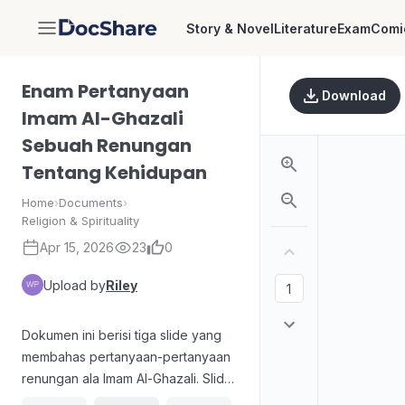
Story & Novel
Literature
Exam
Comi
DocShare
Enam Pertanyaan
Download
Imam Al-Ghazali
Sebuah Renungan
Tentang Kehidupan
Home
›
Documents
›
Religion & Spirituality
Apr 15, 2026
23
0
Upload by
Riley
Dokumen ini berisi tiga slide yang
membahas pertanyaan-pertanyaan
renungan ala Imam Al-Ghazali. Slide
pertama menitikberatkan pada masa