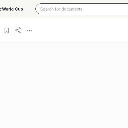
c
World Cup