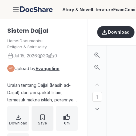
Story & Novel
Literature
Exam
Comi
DocShare
Sistem Dajjal
Download
Home
›
Documents
›
Religion & Spirituality
Jul 15, 2026
30
0
Upload by
Evangeline
Uraian tentang Dajjal (Masih ad-
Dajjal) dari perspektif Islam,
termasuk makna istilah, perannya
sebagai oknum, gejala sosial-
budaya global, dan kekuatan gaib.
Disertakan rujukan hadis dari
Download
Save
0%
Muslim, al-Bukhari, dan sumber lain