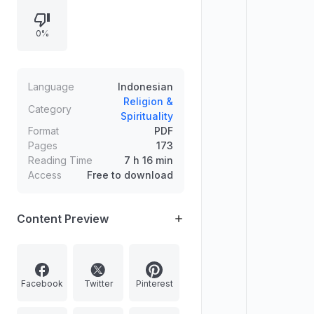
mengenai ciri Dajjal bermata satu,
perlindungan melalui hafalan ayat
0%
Al-Kahfi, doa berlindung dari fitnah
Dajjal, serta gambaran “Al-Masih bin
Maryam” dan konteks menjelang
Kiamat.
Language
Indonesian
Religion &
Category
Spirituality
Format
PDF
Pages
173
Reading Time
7 h 16 min
Access
Free to download
Content Preview
Facebook
Twitter
Pinterest