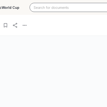
c
World Cup