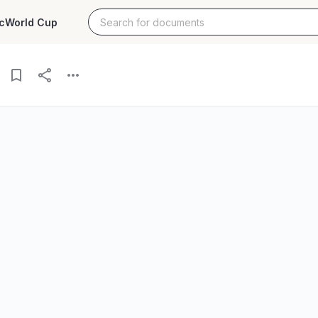
c
World Cup