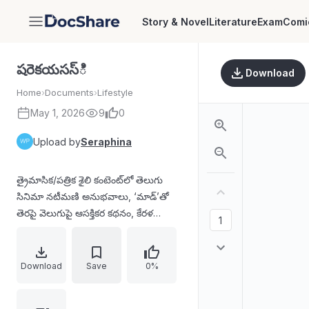
Story & Novel
Literature
Exam
Comi
DocShare
షరెకయసస్ి
Download
Home
›
Documents
›
Lifestyle
May 1, 2026
9
0
Upload by
Seraphina
త్రైమాసిక/పత్రిక శైలి కంటెంట్‌లో తెలుగు
సినిమా నటీమణి అనుభవాలు, ‘మాడ్’తో
తెరపై వెలుగుపై ఆసక్తికర కథనం, కేరళ
సంప్రదాయ కళలు (కలరిపయటు, కరాటే
వంటి శిక్షణ) మరియు డ్యాన్స్ రీల్స్ వైరల్
కావడంపై వ్యక్తిగత ప్రయాణం
Download
Save
0%
వివరించబడింది. అలాగే ‘ఈనాడు పెళ్లిపందిరి’
వివాహ పరిచయ వేదిక ప్రచారం, కొన్ని సంక్షిప్త