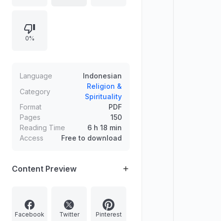
keamanan agama lain, serta perang.
Materi berlanjut pada rukun negara
Islam (rakyat, wilayah,
0%
pemerintahan) dan karakteristik
negara Islam, termasuk
pembahasan kepala negara: syarat
dan tugasnya.
Language
Indonesian
Religion &
Category
Spirituality
Format
PDF
Pages
150
Reading Time
6 h 18 min
Access
Free to download
Content Preview
Facebook
Twitter
Pinterest