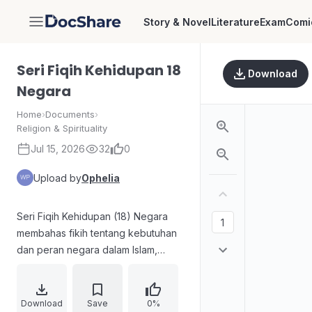
Story & Novel
Literature
Exam
Comi
DocShare
Seri Fiqih Kehidupan 18
Download
Negara
Home
›
Documents
›
Religion & Spirituality
Jul 15, 2026
32
0
Upload by
Ophelia
Seri Fiqih Kehidupan (18) Negara
membahas fikih tentang kebutuhan
dan peran negara dalam Islam,
meliputi aspek ibadah dan hukum
publik seperti masjid, zakat, puasa,
haji, pernikahan, pengadilan,
Download
Save
0%