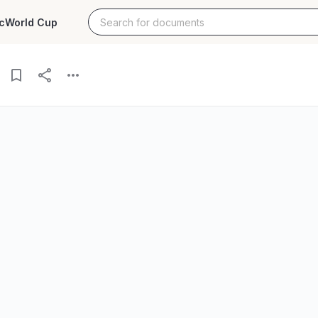
c
World Cup