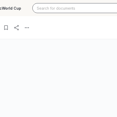
c
World Cup