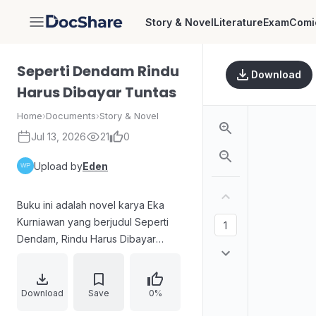
Story & Novel
Literature
Exam
Comi
DocShare
Seperti Dendam Rindu
Download
Harus Dibayar Tuntas
Home
›
Documents
›
Story & Novel
Jul 13, 2026
21
0
Upload by
Eden
Buku ini adalah novel karya Eka
Kurniawan yang berjudul Seperti
Dendam, Rindu Harus Dibayar
Tuntas. Novel ini diterbitkan oleh PT
Gramedia Pustaka Utama.
Download
Save
0%