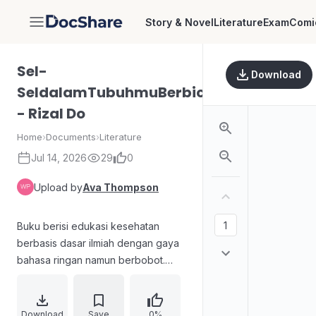
Story & Novel
Literature
Exam
Comi
DocShare
Sel-
Download
SeldalamTubuhmuBerbicara
- Rizal Do
Home
›
Documents
›
Literature
Jul 14, 2026
29
0
Upload by
Ava Thompson
Buku berisi edukasi kesehatan
berbasis dasar ilmiah dengan gaya
bahasa ringan namun berbobot.
Mengulas mitos dan memberikan
kiat praktis yang dapat langsung
dipraktikkan, mulai dari penanganan
Download
Save
0%