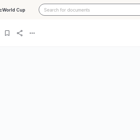
c
World Cup