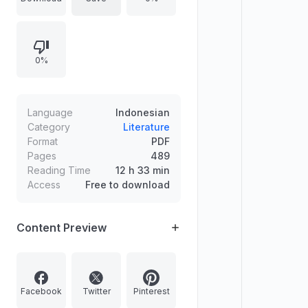
awal kegawatdaruratan hingga
pemahaman kompleksitas imunitas
tubuh. Disertai penjelasan istilah dan
0%
kondisi medis agar lebih mudah
dipahami dan menarik bagi
pembaca awam.
Language
Indonesian
Category
Literature
Format
PDF
Pages
489
Reading Time
12 h 33 min
Access
Free to download
Content Preview
Facebook
Twitter
Pinterest