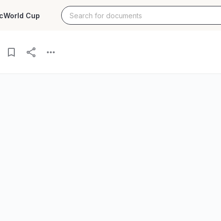
c
World Cup