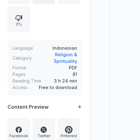
ketetapan hilal. Materi juga
mencakup siapa yang wajib
berpuasa, syarat-syarat, kelompok
0%
yang mendapat rukhsah dengan
fidyah atau qadha, rukun, pembatal
puasa, serta adab sahur dan
berbuka.
Language
Indonesian
Religion &
Category
Spirituality
Format
PDF
Pages
81
Reading Time
3 h 24 min
Access
Free to download
Content Preview
Facebook
Twitter
Pinterest