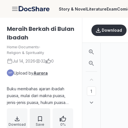
Story & Novel
Literature
Exam
Comi
DocShare
Meraih Berkah di Bulan
Download
Ibadah
Home
›
Documents
›
Religion & Spirituality
Jul 14, 2026
32
0
Upload by
Aurora
Buku membahas ajaran ibadah
puasa, mulai dari makna puasa,
jenis-jenis puasa, hukum puasa
Ramadan, keutamaan dan hikmah
puasa, hingga tata cara memulai
dan mengakhiri puasa berdasarkan
Download
Save
0%