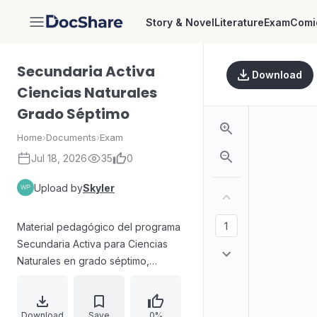
Story & Novel
Literature
Exam
Comi
DocShare
Secundaria Activa
Download
Ciencias Naturales
Grado Séptimo
Home
›
Documents
›
Exam
Jul 18, 2026
35
0
Upload by
Skyler
Material pedagógico del programa
Secundaria Activa para Ciencias
Naturales en grado séptimo,
coordinado por el Ministerio de
Educación Nacional. Presenta la
actualización y cualificación del
Download
Save
0%