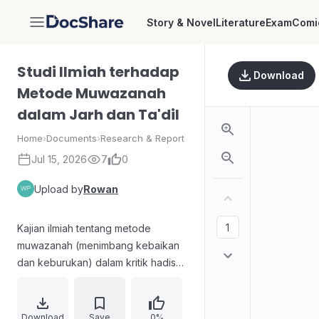
Story & Novel
Literature
Exam
Comi
DocShare
Studi Ilmiah terhadap
Download
Metode Muwazanah
dalam Jarh dan Ta'dil
Home
›
Documents
›
Research & Report
Jul 15, 2026
7
0
Upload by
Rowan
Kajian ilmiah tentang metode
muwazanah (menimbang kebaikan
dan keburukan) dalam kritik hadis
melalui konsep jarh dan ta'dil.
Membahas makna keadilan dan
kezaliman, manhaj para ulama
Download
Save
0%