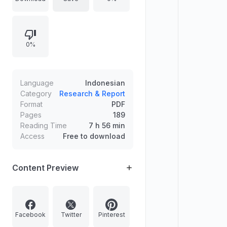
Ahlussunah dalam mengkritik ahli
bid'ah dan penyimpangan, serta
bahaya muwazanah yang rusak.
0%
Menguraikan contoh-contoh kritik
ulama, pembahasan tentang takfir
dan sikap terhadap pelaku bid'ah,
termasuk pencegahan,
Language
Indonesian
pencegahan perbuatan bid'ah,
Category
Research & Report
Format
PDF
boikot, dan penutup.
Pages
189
Reading Time
7 h 56 min
Access
Free to download
Content Preview
Facebook
Twitter
Pinterest