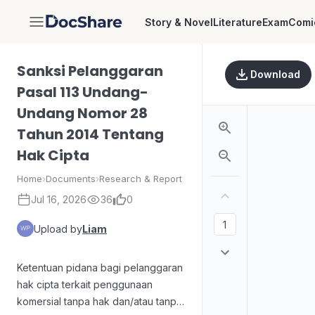
Story & Novel
Literature
Exam
Comi
DocShare
Sanksi Pelanggaran
Download
Pasal 113 Undang-
Undang Nomor 28
Tahun 2014 Tentang
Hak Cipta
Home
›
Documents
›
Research & Report
Jul 16, 2026
36
0
Upload by
Liam
Ketentuan pidana bagi pelanggaran
hak cipta terkait penggunaan
komersial tanpa hak dan/atau tanpa