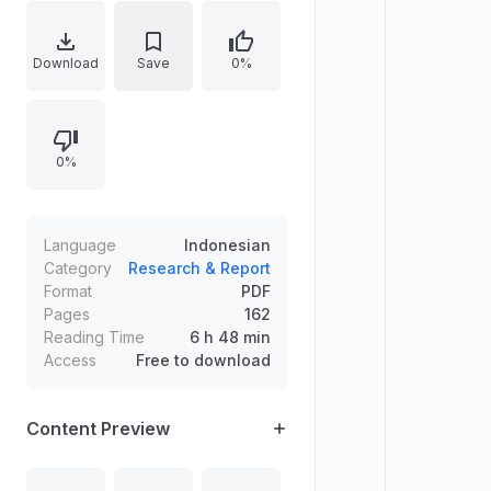
izin pencipta atau pemegang hak.
Rincian sanksi mencakup ancaman
pidana penjara dan denda untuk
Download
Save
0%
pelanggaran hak ekonomi sesuai
pasal-pasal rujukan, serta
pemberatan apabila dilakukan
0%
dalam bentuk pembajakan.
Language
Indonesian
Category
Research & Report
Format
PDF
Pages
162
Reading Time
6 h 48 min
Access
Free to download
Content Preview