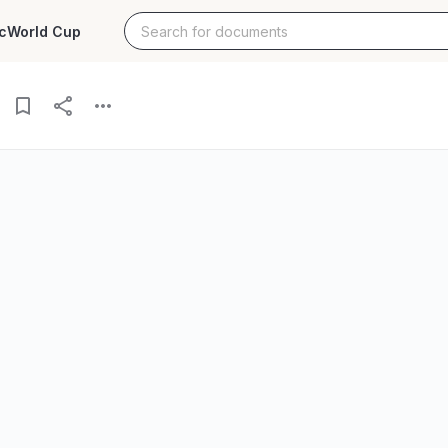
c
World Cup