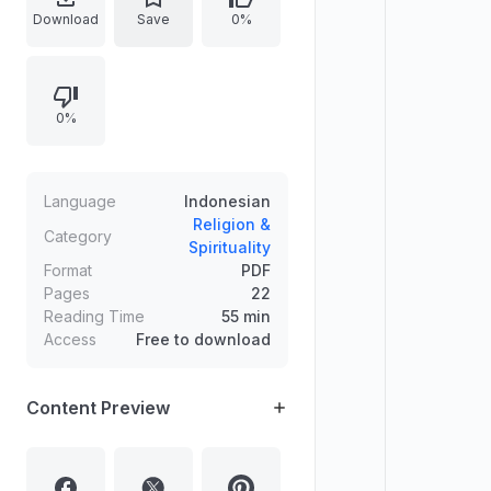
mencakup definisi syariah terkait
Download
Save
0%
ju’alah, contoh penerapan, serta
dasar kebolehan melalui dalil Al-
Qur’an (QS Yusuf:72) dan riwayat
0%
As-Sunnah dari Abu Said RA tentang
pengobatan dengan imbalan
(jā‘lah).
Language
Indonesian
Religion &
Category
Spirituality
Format
PDF
Pages
22
Reading Time
55 min
Access
Free to download
Content Preview