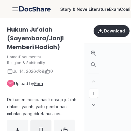
Story & Novel
Literature
Exam
Comi
DocShare
Hukum Ju’alah
Download
(Sayembara/Janji
Memberi Hadiah)
Home
›
Documents
›
Religion & Spirituality
Jul 14, 2026
8
0
Upload by
Finn
Dokumen membahas konsep ju’alah
dalam syariah, yaitu pemberian
imbalan yang diketahui atas
pekerjaan tertentu tanpa
mempertimbangkan pelaku. Uraian