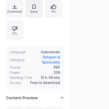
kerelaan. Teks menjelaskan
bagaimana hati kekasih Allah
Download
Save
0%
dibakar api cinta, dibimbing melalui
panggilan kebenaran, serta
terombang-ambing antara tertolak
0%
dan tercapai. Uraian juga mengkritik
pandangan yang menyempitkan
cinta sebagai semata-mata ketaatan
tanpa dimensi hakiki dan batiniah.
Language
Indonesian
Religion &
Category
Spirituality
Format
PDF
Pages
329
Reading Time
13 h 49 min
Access
Free to download
Content Preview