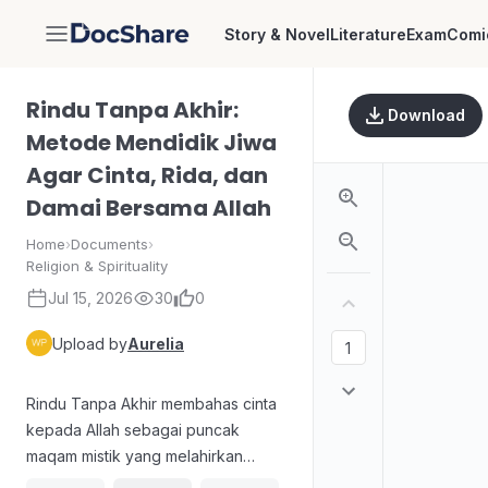
Story & Novel
Literature
Exam
Comi
DocShare
Rindu Tanpa Akhir:
Download
Metode Mendidik Jiwa
Agar Cinta, Rida, dan
Damai Bersama Allah
Home
›
Documents
›
Religion & Spirituality
Jul 15, 2026
30
0
Upload by
Aurelia
Rindu Tanpa Akhir membahas cinta
kepada Allah sebagai puncak
maqam mistik yang melahirkan
kerinduan, keintiman spiritual, dan