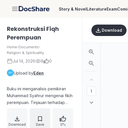
Story & Novel
Literature
Exam
Comi
DocShare
Rekonstruksi Fiqh
Download
Perempuan
Home
›
Documents
›
Religion & Spirituality
Jul 14, 2026
8
0
Upload by
Eden
Buku ini menganalisis pemikiran
Muhammad Syahrur mengenai fikih
perempuan. Tinjauan terhadap
pemikiran Muhammad Syahrur ini
bertujuan untuk merekonstruksi
pemahaman tentang fikih
Download
Save
0%