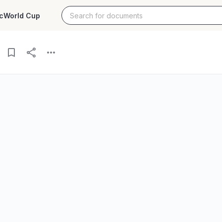
c
World Cup