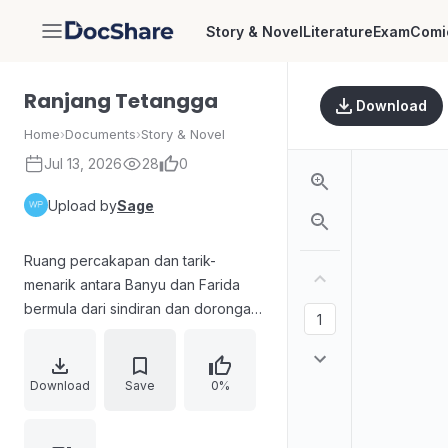
Story & Novel
Literature
Exam
Comi
DocShare
Ranjang Tetangga
Download
Home
›
Documents
›
Story & Novel
Jul 13, 2026
28
0
Upload by
Sage
Ruang percakapan dan tarik-
menarik antara Banyu dan Farida
bermula dari sindiran dan dorongan
perjodohan. Farida menekan Banyu
agar menikahi Ara atau Maemunah,
sementara Banyu menjawab
Download
Save
0%
dengan sikap datar dan penolakan
yang terselubung. Pembicaraan