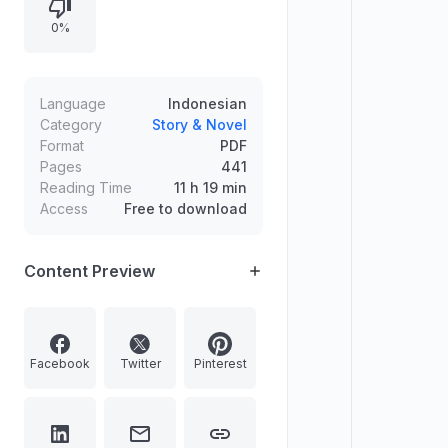
berujung pada rencana Banyu pergi
0%
ke bengkel, menutup ketegangan
pagi yang dipenuhi gosip keluarga
dan harapan akan cucu.
Language
Indonesian
Category
Story & Novel
Format
PDF
Pages
441
Reading Time
11 h 19 min
Access
Free to download
Content Preview
Facebook
Twitter
Pinterest