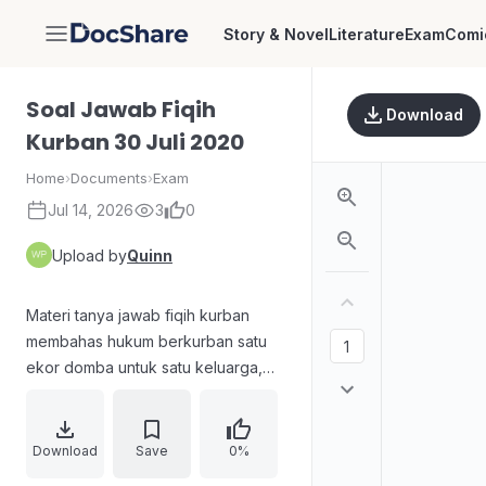
Story & Novel
Literature
Exam
Comi
DocShare
Soal Jawab Fiqih
Download
Kurban 30 Juli 2020
Home
›
Documents
›
Exam
Jul 14, 2026
3
0
Upload by
Quinn
Materi tanya jawab fiqih kurban
membahas hukum berkurban satu
ekor domba untuk satu keluarga,
termasuk perbedaan antara
menyembelih atas nama keluarga
(yang dinilai boleh dan mencukupi
Download
Save
0%
berdasarkan dalil) dan iuran dari