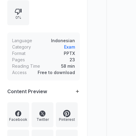
anggota keluarga untuk membeli
satu ekor domba (dinilai tidak boleh
0%
dan tidak mencukupi karena tidak
ada dalil yang membenarkan iuran
pada kambing/domba).
Language
Indonesian
Category
Exam
Format
PPTX
Pages
23
Reading Time
58 min
Access
Free to download
Content Preview
Facebook
Twitter
Pinterest