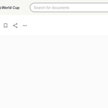
c
World Cup