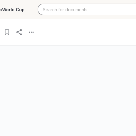
c
World Cup