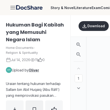
Story & Novel
Literature
Exam
Comi
DocShare
Hukuman Bagi Kabilah
Download
yang Memusuhi
Negara Islam
Home
›
Documents
›
Religion & Spirituality
Jul 14, 2026
11
0
Upload by
Oliver
Uraian tentang hukuman terhadap
Sallam bin Abil Huqaiq (Abu Râfi’)
yang memprovokasi pasukan
sekutu untuk memerangi Rasulullah,
menyakiti Rasul serta mendukung