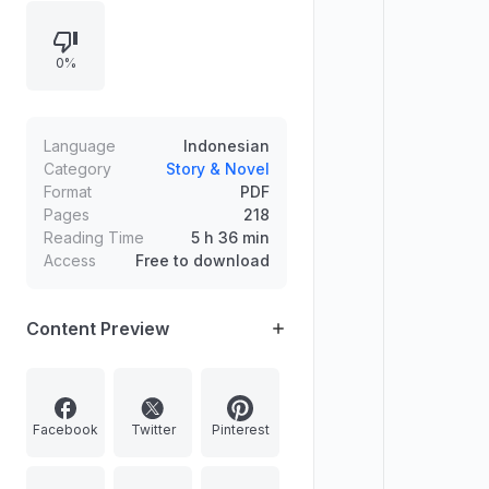
tentang kelemahan manusia dan
sebuah kejadian medis sederhana
0%
memunculkan konflik: diva Madame
de Silva urung menyanyi. Ethan
kemudian menghadirkan Savannah
Ross, penyanyi muda pengganti,
Language
Indonesian
namun reputasi dan intrik
Category
Story & Novel
Format
PDF
pemasaran membuat pertemuan
Pages
218
pertama mereka membawa
Reading Time
5 h 36 min
ketegangan romantis dan emosi
Access
Free to download
yang berkembang.
Content Preview
Facebook
Twitter
Pinterest