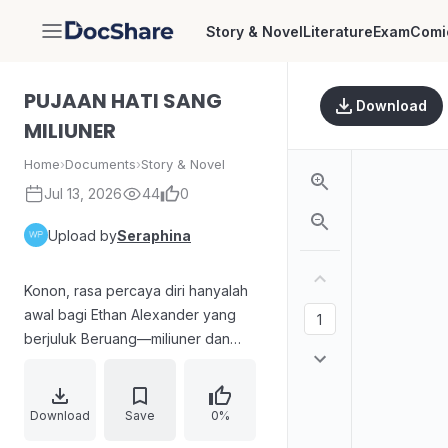
Story & Novel
Literature
Exam
Comi
DocShare
PUJAAN HATI SANG
Download
MILIUNER
Home
›
Documents
›
Story & Novel
Jul 13, 2026
44
0
Upload by
Seraphina
Konon, rasa percaya diri hanyalah
awal bagi Ethan Alexander yang
berjuluk Beruang—miliuner dan
bintang rugbi dengan bekas luka
yang memancarkan pesona. Ketika
ia menonton pertandingan Six
Download
Save
0%
Nations di Roma, pertanyaan