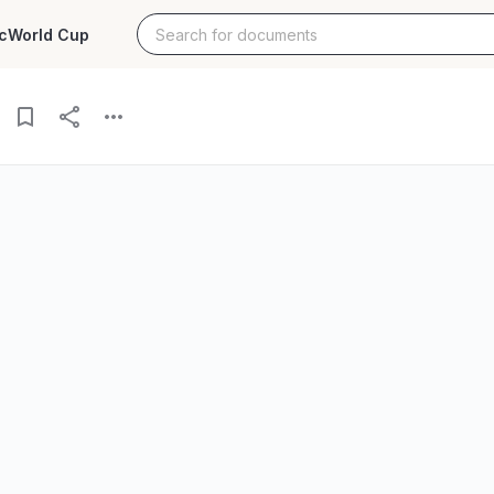
c
World Cup