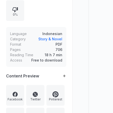
Jelita, sementara Jelita meragukan
kebenaran dan dampaknya pada
0%
keutuhan keluarga. Bagian
berikutnya menampilkan
kegelisahan Jelita dalam tidur
dengan gangguan intim yang
Language
Indonesian
menimbulkan kebingungan dan
Category
Story & Novel
Format
PDF
kecurigaan.
Pages
706
Reading Time
18 h 7 min
Access
Free to download
Content Preview
Facebook
Twitter
Pinterest