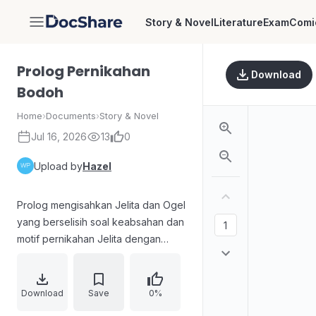
Story & Novel
Literature
Exam
Comi
DocShare
Prolog Pernikahan
Download
Bodoh
Home
›
Documents
›
Story & Novel
Jul 16, 2026
13
0
Upload by
Hazel
Prolog mengisahkan Jelita dan Ogel
yang berselisih soal keabsahan dan
motif pernikahan Jelita dengan
Jeremy, terutama terkait status
calon anak dan klaim pengakuan.
Ogel mendesak tindakan hukum
Download
Save
0%
dan pemisahan demi melindungi