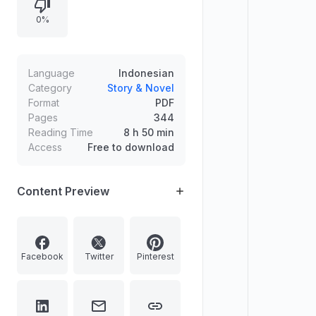
memperlihatkan Nad menunggu
0%
jemputan Agga dan berinteraksi
dengan Mas Nata, dosen muda
yang dikagumi mahasiswa.
Language
Indonesian
Category
Story & Novel
Format
PDF
Pages
344
Reading Time
8 h 50 min
Access
Free to download
Content Preview
Facebook
Twitter
Pinterest