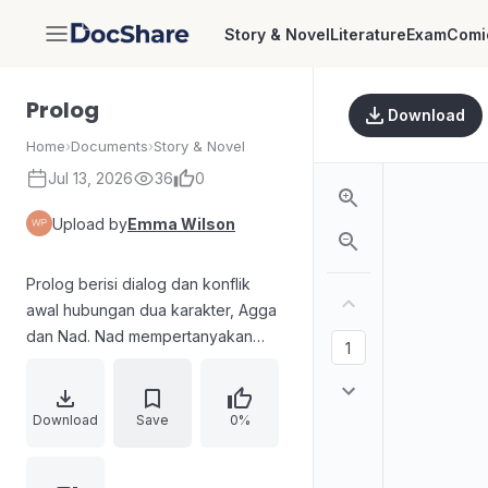
Story & Novel
Literature
Exam
Comi
DocShare
Prolog
Download
Home
›
Documents
›
Story & Novel
Jul 13, 2026
36
0
Upload by
Emma Wilson
Prolog berisi dialog dan konflik
awal hubungan dua karakter, Agga
dan Nad. Nad mempertanyakan
ajakan pacaran Agga yang tak
terduga dan canggung, lalu
terungkap pula latar ketertarikan
Download
Save
0%
Nad yang sempat teralihkan oleh
tokoh lain di kampus. Adegan lanjut