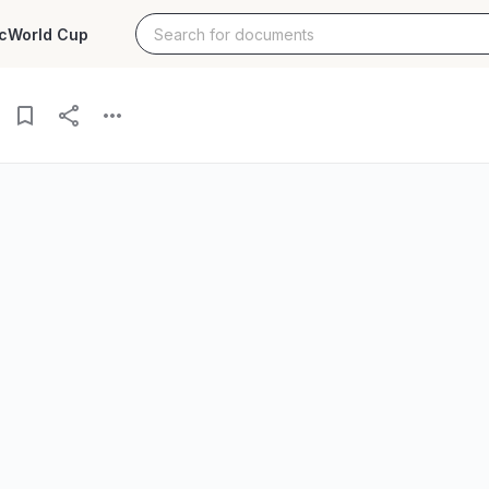
c
World Cup