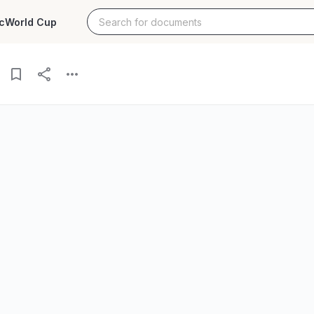
c
World Cup