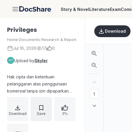
Story & Novel
Literature
Exam
Comi
DocShare
Privileges
Download
Home
›
Documents
›
Research & Report
Jul 16, 2026
17
0
Upload by
Skyler
Hak cipta dan ketentuan
pelanggaran atas penggunaan
komersial tanpa izin dipaparkan
melalui pasal 113 UU No. 28 Tahun
2014 tentang Hak Cipta, termasuk
ancaman pidana penjara dan denda
Download
Save
0%
untuk berbagai bentuk pelanggaran
serta pembajakan. Halaman