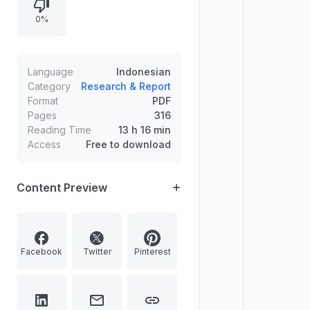
kredensial buku memuat informasi
0%
penerbit, penulis, editor, penyelaras
bahasa, penata letak, ilustrasi &
desainer sampul, ISBN, dan
pernyataan larangan mengutip,
Language
Indonesian
memperbanyak, dan
Category
Research & Report
Format
PDF
menerjemahkan tanpa izin tertulis.
Pages
316
Bagian akhir berisi ucapan terima
Reading Time
13 h 16 min
kasih penulis.
Access
Free to download
Content Preview
Facebook
Twitter
Pinterest