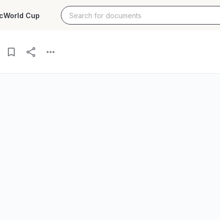
c
World Cup