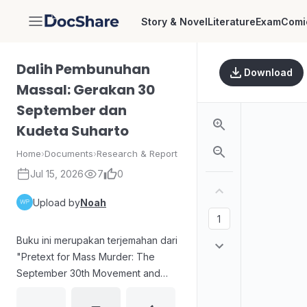
Story & Novel
Literature
Exam
Comi
DocShare
Dalih Pembunuhan
Download
Massal: Gerakan 30
September dan
Kudeta Suharto
Home
›
Documents
›
Research & Report
Jul 15, 2026
7
0
Upload by
Noah
Buku ini merupakan terjemahan dari
"Pretext for Mass Murder: The
September 30th Movement and
Suharto’s Coup d’État in Indonesia"
karya John Roosa. Buku ini