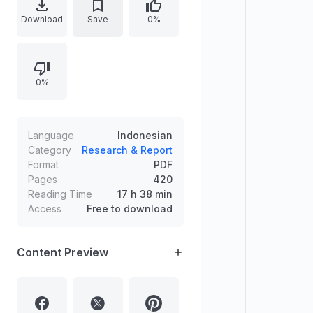
diterbitkan pertama kali dalam
Download
Save
0%
bahasa Indonesia pada Januari
2008 oleh Institut Sejarah Sosial
Indonesia bekerjasama dengan
0%
Hasta Mitra. Buku ini membahas
mengenai Gerakan 30 September
dan kudeta Suharto, termasuk
kesaksian, dokumen, dan analisis
Language
Indonesian
latar belakang peristiwa tersebut.
Category
Research & Report
Format
PDF
Pages
420
Reading Time
17 h 38 min
Access
Free to download
Content Preview