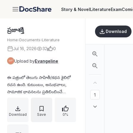
Story & Novel
Literature
Exam
Comi
DocShare
ప్రజాశక్తి
Download
Home
›
Documents
›
Literature
Jul 16, 2026
32
0
Upload by
Evangeline
ఈ పత్రంలో తెలుగు సాహితీ/కథన శైలిలో
రచన ఉంది. కుటుంబం, అనుభవాలు,
సామాజిక భావనలను ప్రతిబింబించే
సంభాషణలు, ఉదాహరణలు, భావోద్వేగ
వ్యక్తీకరణలు కనిపిస్తున్నాయి. మధ్యలో
వారపు/ప్రచురణ సంబంధిత భాగం మరియు
Download
Save
0%
పాఠ్య నిర్మాణ సూచనలు (అధ్యాయ/
పాయింట్ లాంటి విభజనలు) కూడా