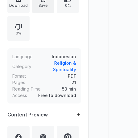
yang membongkar trik perdukunan
Download
Save
0%
dengan penjelasan psikologi, lalu
membahas budaya pro “dukun
sakti” sebagai selebriti. Menjelaskan
0%
definisi dukun menurut Imam
Nawawi, larangan Rasulullah
terhadap perdukunan, definisi sihir,
praktik meminta pertolongan jin,
Language
Indonesian
serta rujukan ayat Al-Qur’an dan
Religion &
Category
Spirituality
penegasan keharaman praktik
Format
PDF
sihir/perdukunan.
Pages
21
Reading Time
53 min
Access
Free to download
Content Preview