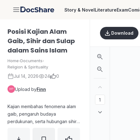
Story & Novel
Literature
Exam
Comi
DocShare
Posisi Kajian Alam
Download
Gaib, Sihir dan Sulap
dalam Sains Islam
Home
›
Documents
›
Religion & Spirituality
Jul 14, 2026
24
0
Upload by
Finn
Kajian membahas fenomena alam
gaib, pengaruh budaya
perdukunan, serta hubungan sihir
dan sulap dalam perspektif sains
Islam. Mengulas narasi viral pesulap