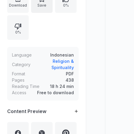
hak kepemilikan, profil perempuan
Download
Save
0%
dalam Al-Qur'an, peran dalam
keluarga, kesaksian, perzinaan,
aborsi terkait reproduksi, dan
0%
identitas gender. Mengulas juga
asal-usul penciptaan laki-laki dan
perempuan serta bagian
kepemimpinan perempuan di
Language
Indonesian
berbagai ruang: keluarga, ibadah,
Religion &
Category
Spirituality
masyarakat, dan negara.
Format
PDF
Pages
438
Reading Time
18 h 24 min
Access
Free to download
Content Preview