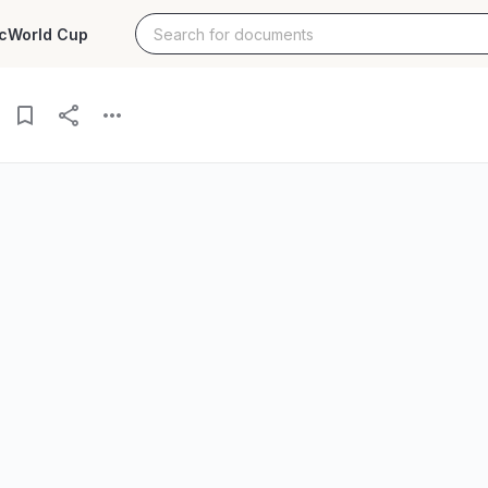
c
World Cup