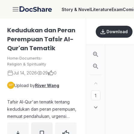
Story & Novel
Literature
Exam
Comi
DocShare
Kedudukan dan Peran
Download
Perempuan Tafsir Al-
Qur'an Tematik
Home
›
Documents
›
Religion & Spirituality
Jul 14, 2026
29
0
Upload by
River Wang
Tafsir Al-Qur'an tematik tentang
kedudukan dan peran perempuan,
memuat pendahuluan, urgensi
penelitian, serta pembahasan tema
seperti kepemimpinan perempuan,