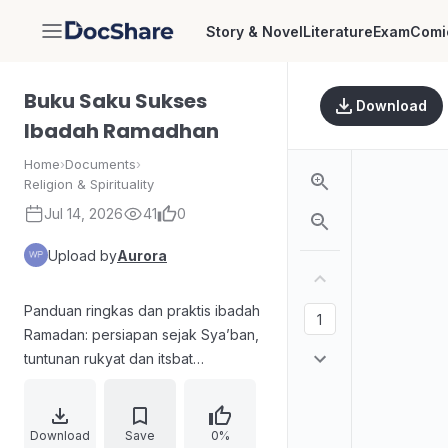
Story & Novel
Literature
Exam
Comi
DocShare
Buku Saku Sukses
Download
Ibadah Ramadhan
Home
›
Documents
›
Religion & Spirituality
Jul 14, 2026
41
0
Upload by
Aurora
Panduan ringkas dan praktis ibadah
Ramadan: persiapan sejak Sya’ban,
tuntunan rukyat dan itsbat
pemerintah, doa-doa menyambut
bulan baru dan Ramadhan,
ketentuan serta hal yang
Download
Save
0%