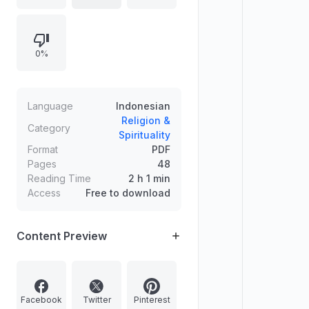
membatalkan puasa, sunah selama
puasa, serta pembahasan ibadah
malam seperti qiyamu Ramadhan,
0%
tarawih, witir, tadarus, dan Lailatul
Qadar. Memuat zakat fitrah, amalan
malam takbiran dan hari raya Idul
Fitri, termasuk makna “maaf lahir
Language
Indonesian
batin”, silaturahim, ziarah, serta
Religion &
Category
Spirituality
lanjutan ibadah bulan Syawal.
Format
PDF
Pages
48
Reading Time
2 h 1 min
Access
Free to download
Content Preview
Facebook
Twitter
Pinterest