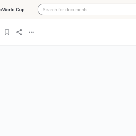
c
World Cup