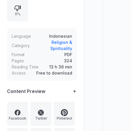
kecintaan pada ajaran beliau, dan
pemeliharaan akal untuk memahami
0%
sunnah. Keimanan dalam jalan
tasawuf dipandang sebagai wujud
kewalian, dengan syarat
menjadikan Rasulullah teladan
Language
Indonesian
dalam seluruh aspek kehidupan.
Religion &
Category
Spirituality
Format
PDF
Pages
324
Reading Time
13 h 36 min
Access
Free to download
Content Preview
Facebook
Twitter
Pinterest