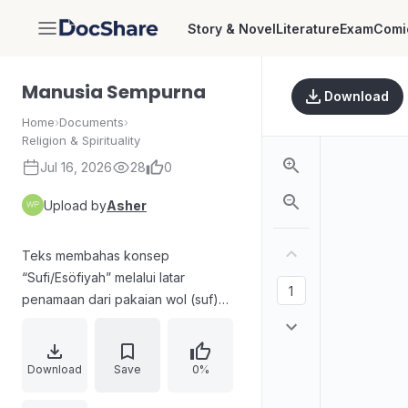
Story & Novel
Literature
Exam
Comi
DocShare
Manusia Sempurna
Download
Home
›
Documents
›
Religion & Spirituality
Jul 16, 2026
28
0
Upload by
Asher
Teks membahas konsep
“Sufi/Esöfiyah” melalui latar
penamaan dari pakaian wol (suf)
serta sikap zuhud dan
pengendalian diri. Uraian
menekankan kepatuhan
Download
Save
0%
sepenuhnya kepada Rasulullah,