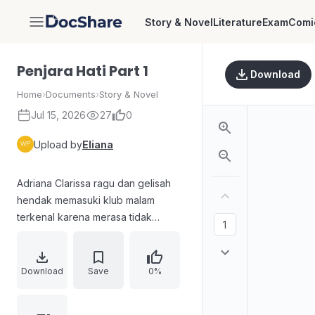
Story & Novel
Literature
Exam
Comi
DocShare
Penjara Hati Part 1
Download
Home
›
Documents
›
Story & Novel
Jul 15, 2026
27
0
Upload by
Eliana
Adriana Clarissa ragu dan gelisah
hendak memasuki klub malam
terkenal karena merasa tidak
nyaman dengan pakaian yang
dikenakannya dan perhatian pria
yang datang. Kakaknya, David,
Download
Save
0%
memerintahkannya untuk
mengalihkan fokus para pria agar