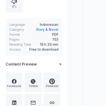
David dapat menang dalam
0%
permainan sambil menutupi bahwa
mereka bersaudara. Meski Adriana
memohon agar rencana dibatalkan,
David tetap menariknya masuk, dan
Language
Indonesian
Adriana merasakan firasat buruk
Category
Story & Novel
Format
PDF
yang sulit dijelaskan.
Pages
753
Reading Time
19 h 20 min
Access
Free to download
Content Preview
Facebook
Twitter
Pinterest