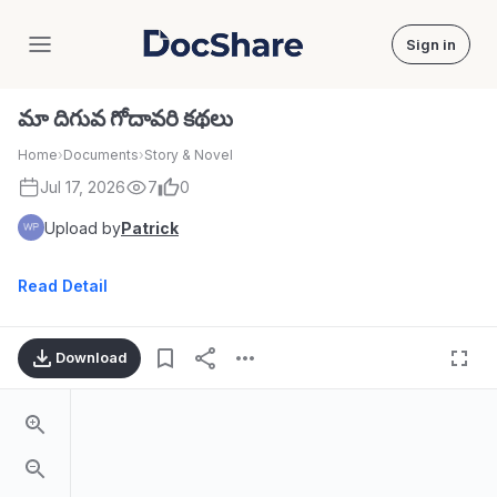
Sign in
DocShare
మా దిగువ గోదావరి కథలు
Home
›
Documents
›
Story & Novel
Jul 17, 2026
7
0
Upload by
Patrick
Read Detail
Download