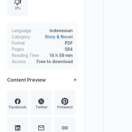
tuntutan pekerjaan dan
0%
penyesuaian diri di lingkungan
barunya, termasuk interaksinya
dengan staf HRD Putri pada hari
pertama kerja.
Language
Indonesian
Category
Story & Novel
Format
PDF
Pages
584
Reading Time
14 h 59 min
Access
Free to download
Content Preview
Facebook
Twitter
Pinterest