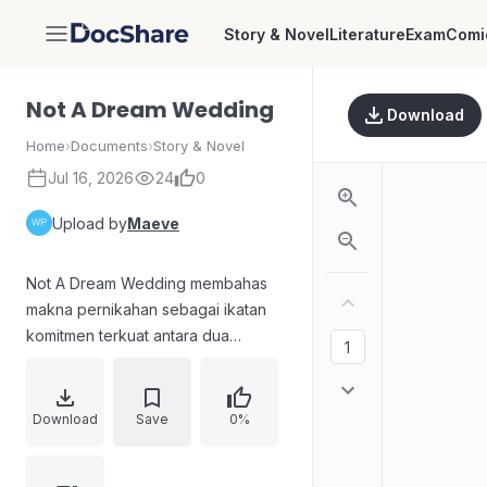
Story & Novel
Literature
Exam
Comi
DocShare
Not A Dream Wedding
Download
Home
›
Documents
›
Story & Novel
Jul 16, 2026
24
0
Upload by
Maeve
Not A Dream Wedding membahas
makna pernikahan sebagai ikatan
komitmen terkuat antara dua
individu sekaligus dua keluarga.
Cerita berawal dari Fian Airish
Nadhira yang pindah ke Jakarta
Download
Save
0%
untuk bekerja sebagai sekretaris
CEO RajendraCorp, menghadapi