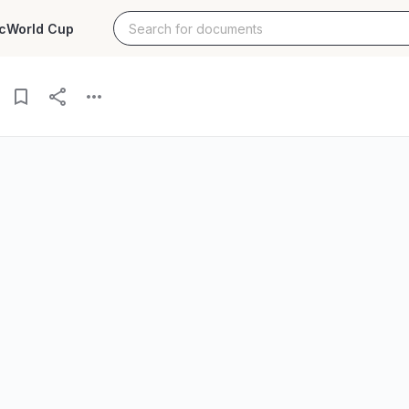
c
World Cup