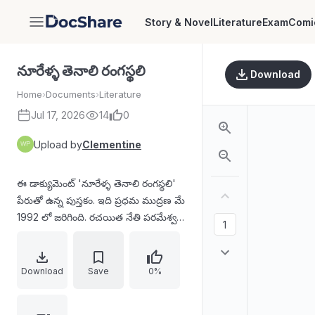
Story & Novel
Literature
Exam
Comi
DocShare
నూరేళ్ళ తెనాలి రంగస్థలి
Download
Home
›
Documents
›
Literature
Jul 17, 2026
14
0
Upload by
Clementine
ఈ డాక్యుమెంట్ 'నూరేళ్ళ తెనాలి రంగస్థలి'
పేరుతో ఉన్న పుస్తకం. ఇది ప్రధమ ముద్రణ మే
1992 లో జరిగింది. రచయిత నేతి పరమేశ్వర
శర్మ. ఇది తెనాలి రంగస్థలి గురించి
వివరించబడిన సాహిత్యం.
Download
Save
0%