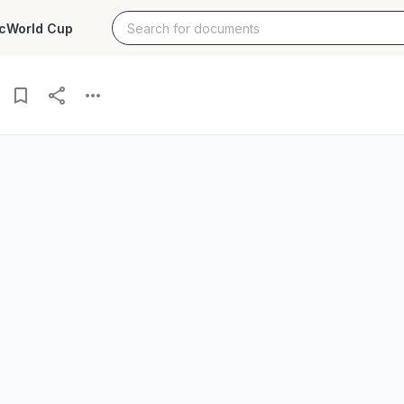
c
World Cup