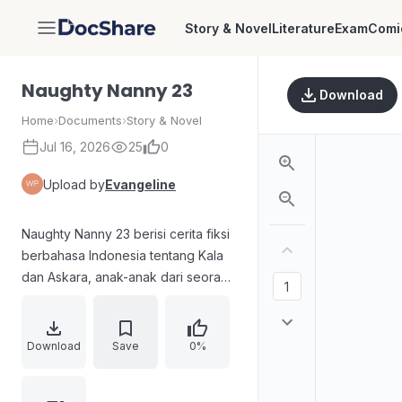
Story & Novel
Literature
Exam
Comi
DocShare
Naughty Nanny 23
Download
Home
›
Documents
›
Story & Novel
Jul 16, 2026
25
0
Upload by
Evangeline
Naughty Nanny 23 berisi cerita fiksi
berbahasa Indonesia tentang Kala
dan Askara, anak-anak dari seorang
duda kaya, yang menghadapi
pengasuh baru bernama Pio. Konflik
dipicu oleh ketegangan, tipu daya,
Download
Save
0%
dan rencana konyol agar pengasuh
pergi, termasuk momen kurir dan