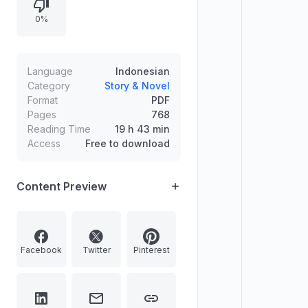
paket COD bernilai sangat besar
0%
yang memperumit situasi keluarga.
Language
Indonesian
Category
Story & Novel
Format
PDF
Pages
768
Reading Time
19 h 43 min
Access
Free to download
Content Preview
Facebook
Twitter
Pinterest