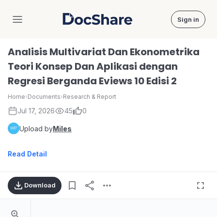
Sign in
DocShare
Analisis Multivariat Dan Ekonometrika
Teori Konsep Dan Aplikasi dengan
Regresi Berganda Eviews 10 Edisi 2
Home
›
Documents
›
Research & Report
Jul 17, 2026
45
0
Upload by
Miles
Read Detail
Download