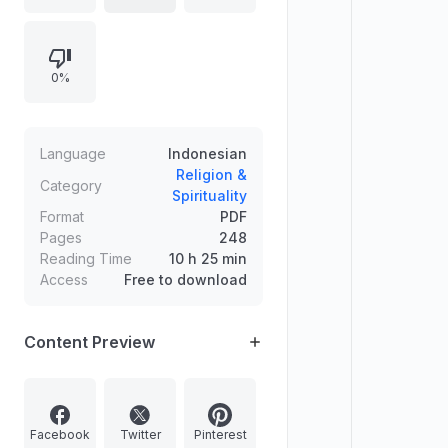
kebencian yang berakar pada
emosi masa lalu. Mengandung
daftar isi yang mencakup silsilah
0%
dan kelahiran Muhammad, hikmah
poligami, dakwah Islam,
keistimewaan risalah nabi, surat
kepada raja-raja, kepicikan para
Language
Indonesian
misionaris, dan pandangan
Religion &
Category
Spirituality
cendekiawan barat.
Format
PDF
Pages
248
Reading Time
10 h 25 min
Access
Free to download
Content Preview
Facebook
Twitter
Pinterest