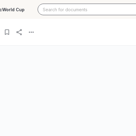
c
World Cup