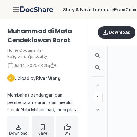
Story & Novel
Literature
Exam
Comi
DocShare
Muhammad di Mata
Download
Cendekiawan Barat
Home
›
Documents
›
Religion & Spirituality
Jul 14, 2026
28
0
Upload by
River Wang
Membahas pandangan dan
pembenaran ajaran Islam melalui
sosok Nabi Muhammad, mengulas
perubahan sikap cendekiawan
nonmuslim terhadap Islam, serta
menanggapi tuduhan dan
Download
Save
0%