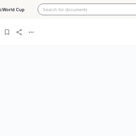
c
World Cup