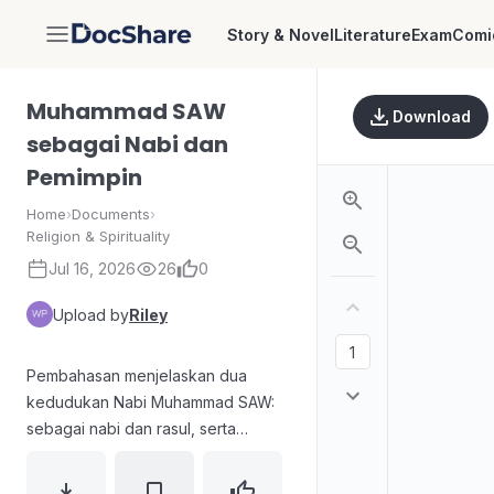
Story & Novel
Literature
Exam
Comi
DocShare
Muhammad SAW
Download
sebagai Nabi dan
Pemimpin
Home
›
Documents
›
Religion & Spirituality
Jul 16, 2026
26
0
Upload by
Riley
Pembahasan menjelaskan dua
kedudukan Nabi Muhammad SAW:
sebagai nabi dan rasul, serta
sebagai pemimpin/penguasa umat
Islam yang menerapkan hukum-