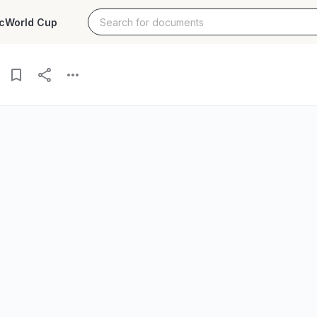
c
World Cup