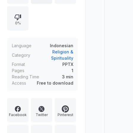
kebutuhan manusia. Al-Qur'an
menolak sistem monopoli kekayaan
yang hanya menguntungkan
0%
segelintir elit dan mendesain
distribusi kekayaan untuk
menghapus kemiskinan struktural.
Mengabaikan hukum Allah yang
Language
Indonesian
diturunkan dianggap sebagai
Religion &
Category
Spirituality
kezaliman sistemik.
Format
PPTX
Pages
1
Reading Time
3 min
Access
Free to download
Facebook
Twitter
Pinterest