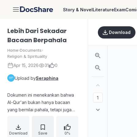
Story & Novel
Literature
Exam
Comi
DocShare
Lebih Dari Sekadar
Download
Bacaan Berpahala
Home
›
Documents
›
Religion & Spirituality
Apr 15, 2026
31
0
Upload by
Seraphina
Dokumen ini menekankan bahwa
Al-Qur'an bukan hanya bacaan
yang bernilai pahala, tetapi juga
merupakan pedoman komprehensif
yang mencakup hukum halal-haram,
tata kelola dunia, hingga solusi
Download
Save
0%