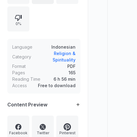
moral, dan pembersihan jiwa.
Mengulas bagaimana anggapan
keliru terhadap Islam menyebar,
0%
serta mengaitkannya dengan isu-isu
seperti perbudakan, sistem kelas,
kapitalisme, zakat, perempuan,
hukuman, kebebasan berpikir, dan
Language
Indonesian
hubungan dengan masyarakat non-
Religion &
Category
Spirituality
Islam.
Format
PDF
Pages
165
Reading Time
6 h 56 min
Access
Free to download
Content Preview
Facebook
Twitter
Pinterest