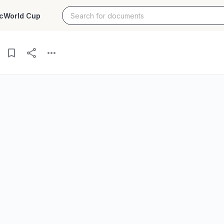
c
World Cup