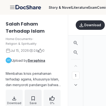
Story & Novel
Literature
Exam
Comi
DocShare
Salah Faham
Download
Terhadap Islam
Home
›
Documents
›
Religion & Spirituality
Jul 15, 2026
24
0
Upload by
Seraphina
Membahas krisis pemahaman
terhadap agama, khususnya Islam,
dan menyoroti pandangan bahwa
Islam bukan hanya sistem
kepercayaan, tetapi juga tatanan
ekonomi, sosial, hukum, pendidikan
Download
Save
0%