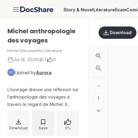
Story & Novel
Literature
Exam
Comi
DocShare
Michel anthropologie
Download
des voyages
Home
›
Documents
›
Literature
Jul 18, 2026
7
0
Upload by
Aurora
L’ouvrage dresse une réflexion sur
l’anthropologie des voyages à
travers le regard de Michel. Il
explore la manière dont les
déplacements transforment les
relations sociales, les pratiques
Download
Save
0%
culturelles et la perception du