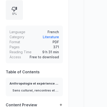
monde. L’analyse met en évidence
les expériences vécues en
0%
mobilité, ainsi que les significations
symboliques attachées aux
itinéraires, aux rencontres et aux
cadres de voyage. L’ensemble vise
Language
French
à comprendre le voyage comme
Category
Literature
Format
PDF
fait humain et culturel plutôt que
Pages
371
comme simple déplacement.
Reading Time
9 h 31 min
Access
Free to download
Table of Contents
Anthropologie et expérience du voyage
Sens culturel, rencontres et pratiques
Content Preview