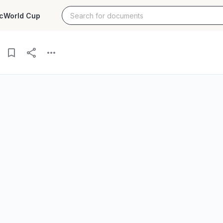
c
World Cup