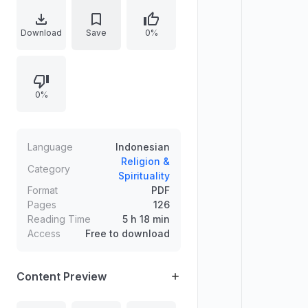
menyebabkan kekafiran, kapan
pelaku bid'ah dihukumi secara
Download
Save
0%
spesifik, serta rincian sikap dan
tindakan: wajib dibenci atau
dimusuhi, berlepas diri, hukum salat
0%
dan mengikuti jenazah, mendoakan
atau memohonkan ampunan, status
pemakaman, pewarisan,
memadukan hukum ghibah,
Language
Indonesian
menjenguk, melaknat, hingga
Religion &
Category
Spirituality
penerimaan amalan dan kesaksian.
Format
PDF
Pages
126
Reading Time
5 h 18 min
Access
Free to download
Content Preview