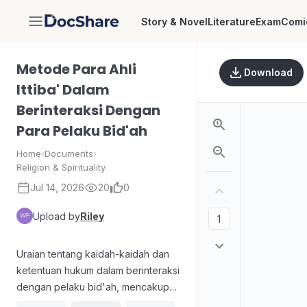
Story & Novel
Literature
Exam
Comi
DocShare
Metode Para Ahli
Download
Ittiba' Dalam
Berinteraksi Dengan
Para Pelaku Bid'ah
Home
›
Documents
›
Religion & Spirituality
Jul 14, 2026
20
0
Upload by
Riley
Uraian tentang kaidah-kaidah dan
ketentuan hukum dalam berinteraksi
dengan pelaku bid'ah, mencakup
cara menilai bid'ah yang